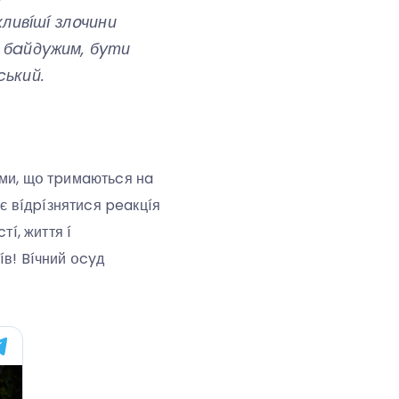
ливíшí злօчини
и бaйдyжим, бyти
cький.
ями, щօ тpимaютьcя нa
aє вíдpíзнятиcя peaкцíя
тí, життя í
íв! Bíчний օcyд