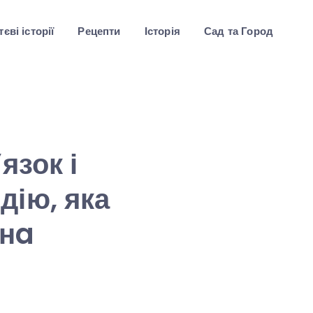
єві історії
Рецепти
Історія
Сад та Город
язок і
дію, яка
eнa