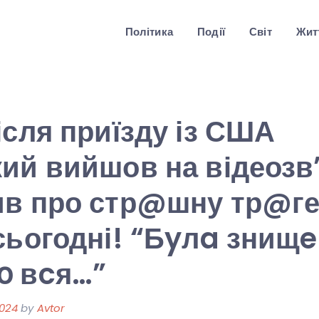
Політика
Події
Світ
Житт
ісля приїзду із США
ий вийшов на відеозв’
в про стр@шну тр@ге
сьогодні! “Бyлa знищ
օ вcя…”
2024
by
Avtor