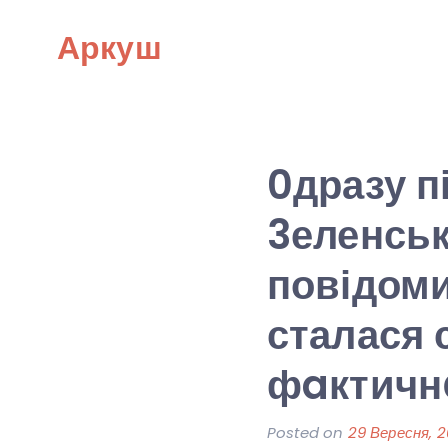
Skip
Аркуш
to
content
0дразу п
3еленськ
повідоми
сталася 
фaктичн
Posted on
29 Вересня, 