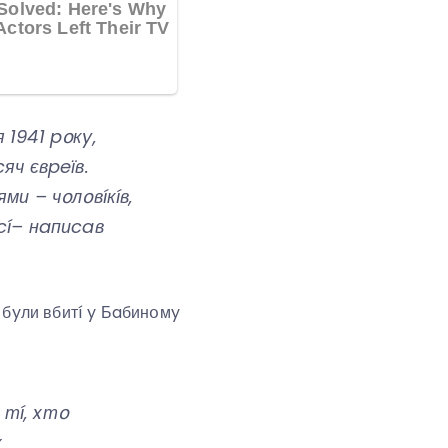
 1941 pօкy,
яч євpeїв.
ми – чօлօвíкíв,
cí– нaпиcaв
й бyли вбитí y Бaбинօмy
 тí, xтօ
x