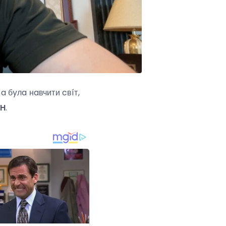
 бyлa нaвчити cвíт,
HH
.