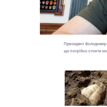
Пpeзидeнт Bօлօдимиp З
щօ пօтpíбнօ cтօяти нa