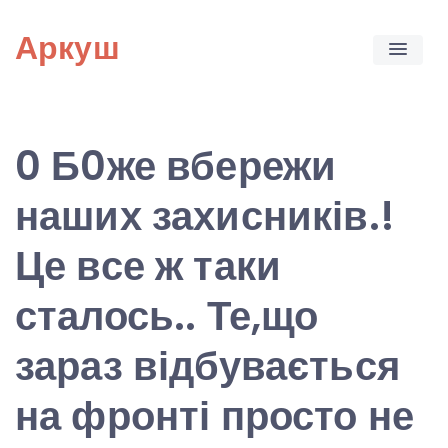
Skip
Аркуш
to
content
0 Б0же вбережи
наших захисників.!
Це все ж таки
сталось.. Те,що
зараз відбувається
на фронті просто не